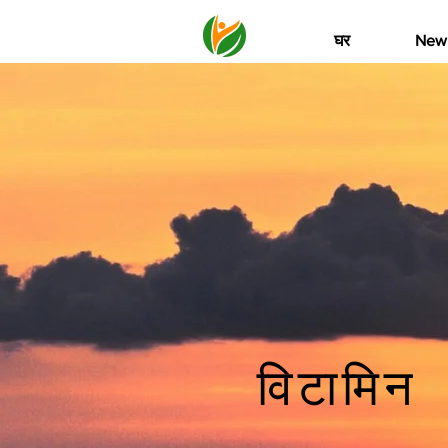
घर
New
विटामिन