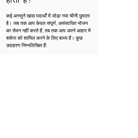
होती है?
कई अनसुने खाद्य पदार्थों में जोड़ा गया चीनी छुपाता
है। जब तक आप केवल संपूर्ण, असंसाधित भोजन
का सेवन नहीं करते हैं, तब तक आप अपने आहार में
शर्करा को शामिल करने के लिए बाध्य हैं। कुछ
उदाहरण निम्नलिखित हैं:
पेय पदार्थ: सोडा, जूस, कॉकटेल, मीठी चाय, बर्फ
की चाय, मीठी कॉफी, मीठा पानी, खेल पेय, ऊर्जा
पेय
डेसर्ट और पेस्ट्री
केचप जैसे मसाले
नाश्ता का अनाज
दही
नाश्ता और बिस्कुट