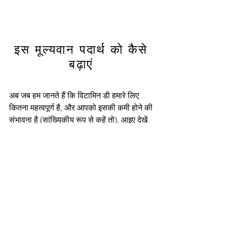
इस मूल्यवान पदार्थ को कैसे
बढ़ाएं
अब जब हम जानते हैं कि विटामिन डी हमारे लिए
कितना महत्वपूर्ण है, और आपको इसकी कमी होने की
संभावना है (सांख्यिकीय रूप से कहें तो), आइए देखें
कि हम अपने शरीर में इस यौगिक को कैसे बढ़ा सकते
हैं। ध्यान रखने वाली एक महत्वपूर्ण बात यह है कि
हमें अपने आप को धूप की कालिमा नहीं देनी चाहिए।
इसके दर्दनाक प्रभावों के अलावा, सनबर्न वास्तव में
त्वचा के कैंसर के खतरे को बढ़ाता है - जबकि
स्वस्थ, मध्यम सूर्य के प्रकाश के संपर्क में वास्तव में
यह कम हो जाता है।